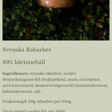
Svenska Rabarber
69% bärinnehåll
Ingredienser:
svenska
rabarber, socker,
förtjockningsmedel (fruktpektin), smör, citronjuice,
syra (citronsyra), konserveringsmedel (natriumbensoat,
kaliumbensoat), salt.
Fruktmängd: 69g rabarber per 100g.
Total mängd socker 31g per 100g.